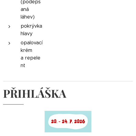
(podeps
aná
láhev)
pokrývka
hlavy
opalovací
krém
a
repele
nt
PŘIHLÁŠKA