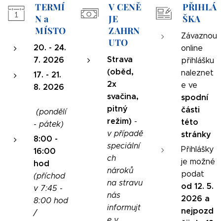
TERMÍ
V CENĚ
PŘIHLÁ
N a
JE
ŠKA
MÍSTO
ZAHRN
Závaznou
UTO
20. - 24.
online
Strava
7. 2026
přihlášku
(oběd,
naleznet
17. - 21.
2x
e ve
8. 2026
svačina,
spodní
pitný
části
(pondělí
režim)
-
této
- pátek)
v případě
stránky
8:00 -
speciální
Přihlášky
16:00
ch
je možné
hod
nároků
podat
(příchod
na stravu
od 12. 5.
v 7:45 -
nás
2026 a
8:00 hod
informujt
nejpozd
/
e v