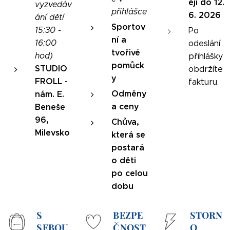
ěji do 12.
vyzvedáv
přihlášce
6. 2026
ání dětí
Sportov
15:30 -
Po
ní a
16:00
odeslání
tvořivé
hod)
přihlášky
pomůck
S
TUDIO
obdržíte
y
FROLL
-
fakturu
Odměny
nám. E.
a ceny
Beneše
96,
Chůva,
Milevsko
která se
postará
o děti
po celou
dobu
S
BEZPE
STORN
SEBOU
ČNOST
O