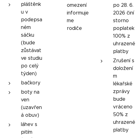
pláštěnk
omezení
po 28. 6.
u v
informuje
2026 činí
podepsa
me
storno
ném
rodiče
poplatek
sáčku
100% z
(bude
uhrazené
zůstávat
platby
ve studiu
Zrušení s
po celý
doložení
týden)
m
bačkory
lékařské
zprávy
boty na
bude
ven
vráceno
(uzavřen
50% z
á obuv)
uhrazené
láhev s
platby
pitím