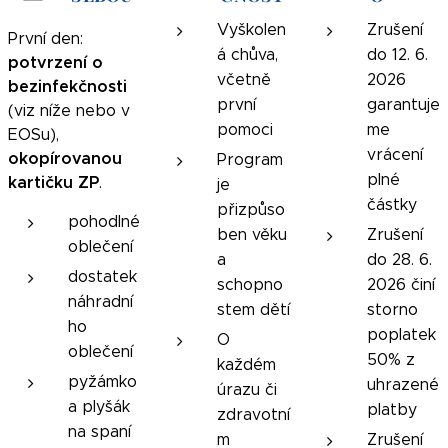
Vyškolen
Zrušení
První den:
á chůva,
do 12. 6.
potvrzení o
včetně
2026
bezinfekčnosti
první
garantuje
(viz níže nebo v
pomoci
me
EOSu),
vrácení
okopírovanou
Program
plné
kartičku ZP
.
je
částky
přizpůso
pohodlné
ben věku
Zrušení
oblečení
a
do 28. 6.
dostatek
schopno
2026 činí
náhradní
stem dětí
storno
ho
poplatek
O
oblečení
50% z
každém
pyžámko
uhrazené
úrazu či
a plyšák
platby
zdravotní
na spaní
m
Zrušení