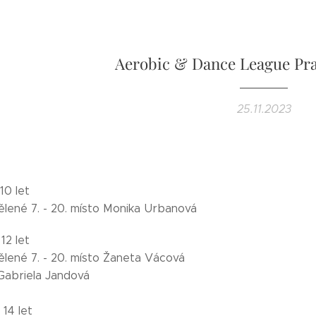
Aerobic & Dance League Prah
25.11.2023
10 let
dělené 7. - 20. místo Monika Urbanová
12 let
ělené 7. - 20. místo Žaneta Vácová
Gabriela Jandová
 14 let