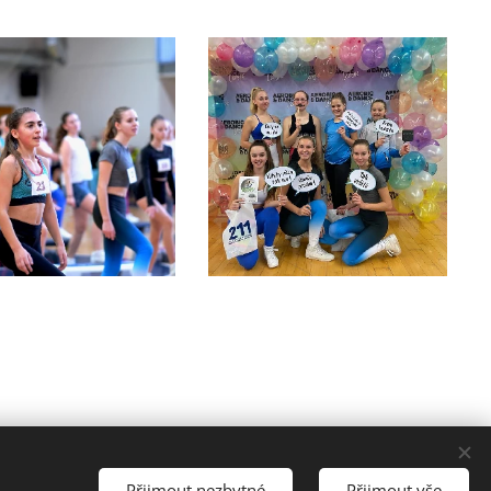
Přijmout nezbytné
Přijmout vše