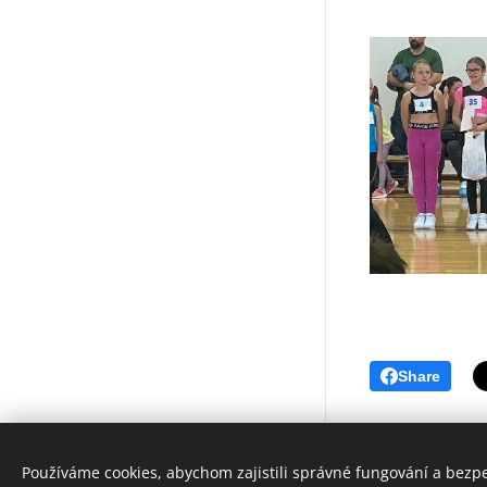
Share
Používáme cookies, abychom zajistili správné fungování a bezp