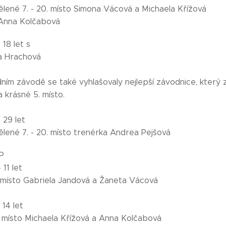
dělené 7. - 20. místo Simona Vácová a Michaela Křížová
 Anna Kolčabová
 18 let s
la Hrachová
ním závodě se také vyhlašovaly nejlepší závodnice, který 
 krásné 5. místo.
 29 let
ělené 7. - 20. místo trenérka Andrea Pejšová
P
 11 let
3. místo Gabriela Jandová a Žaneta Vácová
 14 let
3. místo Michaela Křížová a Anna Kolčabová