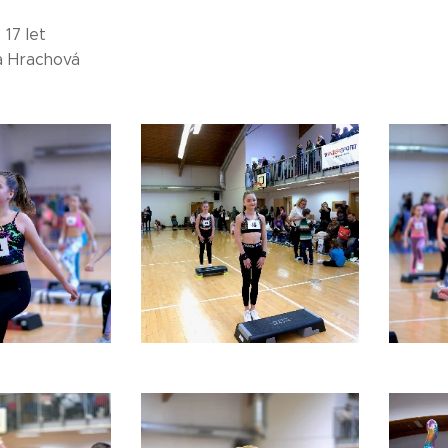
 17 let
la Hrachová