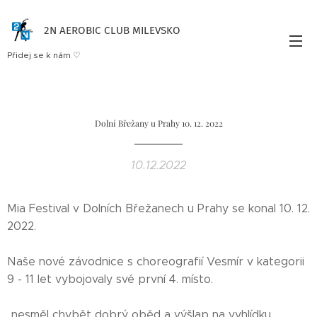
2N AEROBIC CLUB MILEVSKO
Přidej se k nám ♡
Dolní Břežany u Prahy 10. 12. 2022
10.12.2022
Mia Festival v Dolních Břežanech u Prahy se konal 10. 12.
2022.
Naše nové závodnice s choreografií Vesmír v kategorii
9 - 11 let vybojovaly své první 4. místo.
..nesměl chybět dobrý oběd a výšlap na vyhlídku