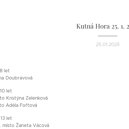
Kutná Hora 25. 1. 
25.01.2025
8 let
ana Doubravová
10 let
sto Kristýna Zelenková
sto Adéla Fořtová
13 let
12. místo Žaneta Vácová