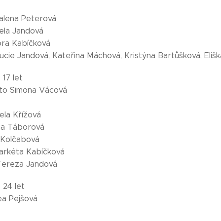
alena Peterová
iela Jandová
ora Kabíčková
 Lucie Jandová, Kateřina Máchová, Kristýna Bartůšková, Eliš
 17 let
ísto Simona Vácová
ela Křížová
na Táborová
 Kolčabová
Markéta Kabíčková
o Tereza Jandová
 24 let
ea Pejšová