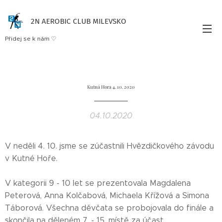
2N AEROBIC CLUB MILEVSKO
Přidej se k nám ♡
Kutná Hora 4. 10. 2020
04.10.2020
V neděli 4. 10. jsme se zúčastnili Hvězdičkového závodu
v Kutné Hoře.
V kategorii 9 - 10 let se prezentovala Magdalena
Peterová, Anna Kolčabová, Michaela Křížová a Simona
Táborová. Všechna děvčata se probojovala do finále a
skončila na děleném 7. - 15. místě za účast.