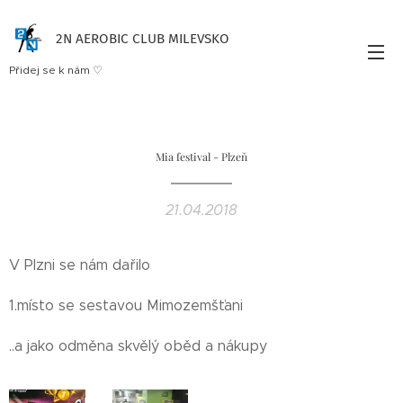
2N AEROBIC CLUB MILEVSKO
Přidej se k nám ♡
Mia festival - Plzeň
21.04.2018
V Plzni se nám dařilo 👏💪
1.místo se sestavou Mimozemšťani 🥇
..a jako odměna skvělý oběd a nákupy 🍝🥗🛍