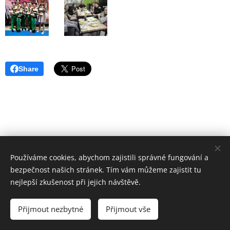
Share
Používáme cookies, abychom zajistili správné fungování a
bezpečnost našich stránek. Tím vám můžeme zajistit tu
nejlepší zkušenost při jejich návštěvě.
Přijmout nezbytné
Přijmout vše
Cookies