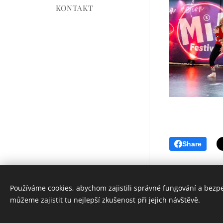
KONTAKT
Share
Používáme cookies, abychom zajistili správné fungování a bezp
můžeme zajistit tu nejlepší zkušenost při jejich návštěvě.
Cookies