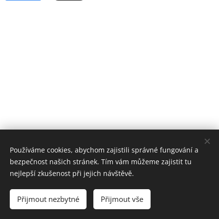
Používáme cookies, abychom zajistili správné fungování a
bezpečnost našich stránek. Tím vám můžeme zajistit tu
nejlepší zkušenost při jejich návštěvě.
Přijmout nezbytné
Přijmout vše
Cookies