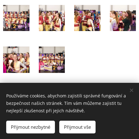
Share
Používáme cookies, abychom zajistili správné fungování a
bezpečnost našich stránek. Tím vám můžeme zajistit tu
nejlepší zkušenost při jejich návštěvě.
Přijmout nezbytné
Přijmout vše
Cookies