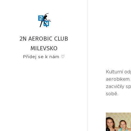
2N AEROBIC CLUB
MILEVSKO
Přidej se k nám ♡
Kulturní o
aerobikem.
zacvičily s
sobě.