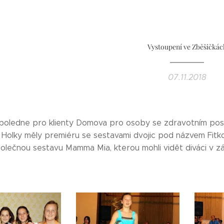
Vystoupení ve Zběšičkác
07.11.2018
dpoledne pro klienty Domova pro osoby se zdravotním pos
 Holky měly premiéru se sestavami dvojic pod názvem Fitko
polečnou sestavu Mamma Mia, kterou mohli vidět diváci v zá