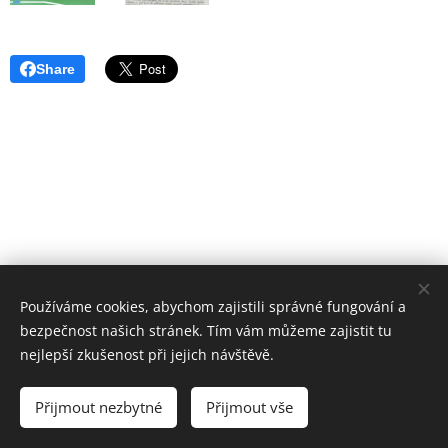
Share
Používáme cookies, abychom zajistili správné fungování a
bezpečnost našich stránek. Tím vám můžeme zajistit tu
nejlepší zkušenost při jejich návštěvě.
Přijmout nezbytné
Přijmout vše
Cookies