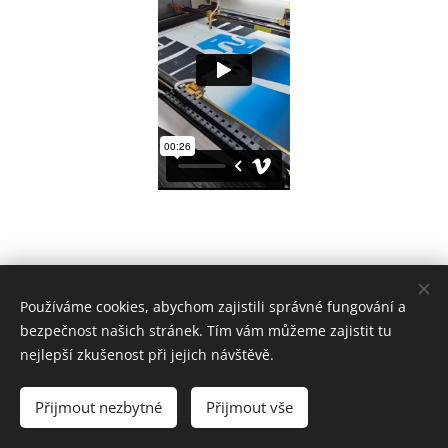
Používáme cookies, abychom zajistili správné fungování a
bezpečnost našich stránek. Tím vám můžeme zajistit tu
nejlepší zkušenost při jejich návštěvě.
Přijmout nezbytné
Přijmout vše
Cookies